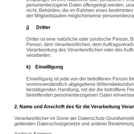
personenbezogene Daten offengelegt werden, unabh
nicht. Behörden, die im Rahmen eines bestimmte
der Mitgliedstaaten möglicherweise personenbezog
j) Dritter
Dritter ist eine natürliche oder juristische Person,
Person, dem Verantwortlichen, dem Auftragsverarbe
Verantwortung des Verantwortlichen oder des Auft
verarbeiten.
k) Einwilligung
Einwilligung ist jede von der betroffenen Person fre
unmissverständlich abgegebene Willensbekundung 
bestätigenden Handlung, mit der die betroffene Per
betreffenden personenbezogenen Daten einverstan
2. Name und Anschrift des für die Verarbeitung Vera
Verantwortlicher im Sinne der Datenschutz-Grundverordn
geltenden Datenschutzgesetze und anderer Bestimmungen
Andreas Kroppen