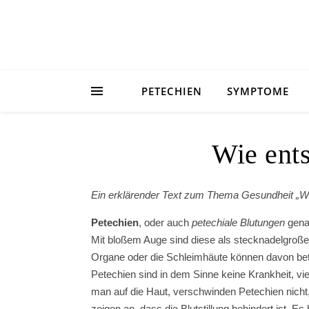
PETECHIEN
SYMPTOME
Wie ents
Ein erklärender Text zum Thema Gesundheit „Wi
Petechien
, oder auch
petechiale Blutungen
gena
Mit bloßem Auge sind diese als stecknadelgroße 
Organe oder die Schleimhäute können davon betrof
Petechien sind in dem Sinne keine Krankheit, v
man auf die Haut, verschwinden Petechien nicht
zeigen an, dass die Blutstillung behindert ist. Es