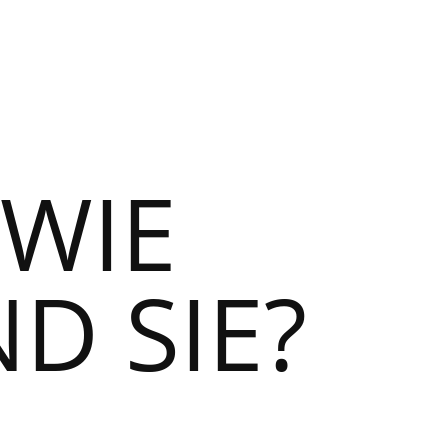
 WIE
D SIE?