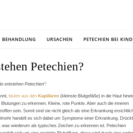
BEHANDLUNG
URSACHEN
PETECHIEN BEI KIN
tehen Petechien?
e entstehen Petechien“:
nnt,
bluten aus den
Kapillaren
(kleinste Blutgefäße) in die Haut hinei
Blutungen zu erkennen. Kleine, rote Punkte. Aber auch die inneren
fen sein. Somit sind sie nicht gleich als eine Erkrankung ersichtlic
ielmehr handelt es sich dabei um Symptome einer Erkrankung. Drückt
, was wiederum als typisches Zeichen zu erkennen ist. Petechien
 handelt sich um eine gestörte Blutstillung, diese wird durch eine ande