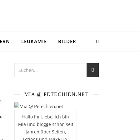
DERN
LEUKÄMIE
BILDER
MIA @ PETECHIEN.NET
n.
h.
Hallo ihr Liebe, ich bin
Mia und blogge schon seit
Jahren über Seifen,
Lotions und Make Up.
re