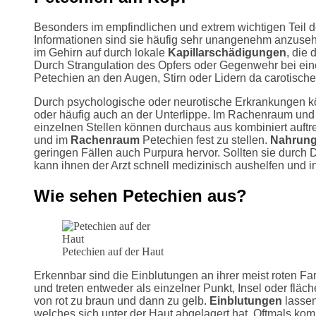
Besonders im empfindlichen und extrem wichtigen Teil d
Informationen sind sie häufig sehr unangenehm anzusehe
im Gehirn auf durch lokale
Kapillarschädigungen
, die
Durch Strangulation des Opfers oder Gegenwehr bei ein
Petechien an den Augen, Stirn oder Lidern da carotisch
Durch psychologische oder neurotische Erkrankungen k
oder häufig auch an der Unterlippe. Im Rachenraum und 
einzelnen Stellen können durchaus aus kombiniert auftr
und im
Rachenraum
Petechien fest zu stellen.
Nahrung
geringen Fällen auch Purpura hervor. Sollten sie durch D
kann ihnen der Arzt schnell medizinisch aushelfen und i
Wie sehen Petechien aus?
Petechien auf der Haut
Erkennbar sind die Einblutungen an ihrer meist roten Fa
und treten entweder als einzelner Punkt, Insel oder flä
von rot zu braun und dann zu gelb.
Einblutungen
lassen
welches sich unter der Haut abgelagert hat. Oftmals ko