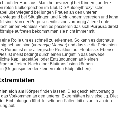
sich auf der Haut aus. Manche bevorzugt bei Kindern, andere
 roten Blutkörperchen im Blut. Die Autoerythrozytische
 dabei überwiegend bei jungen Frauen an den unteren
berwiegend bei Säuglingen und Kleinkindern vertreten und kan
ärt sind. Von der Purpura senilis sind vorrangig ältere Leute
 Nach einem Flohbiss kann es passieren das sich
Purpura
direkt
förmige auftreten bekommt man sie nicht immer mit.
ig eine Rolle um es schnell zu erkennen. So kann es durchaus
nig behaart sind (
vorrangig Männer
) und das sie die Petechien
 Purpur ist eine allergische Reaktion auf Flohbisse. Ebenso
ies ist meist bedingt durch einen Eingriff in das Gewebe,
dichte Kapillargefäße, oder Entzündungen an kleinen
rper auftreten. Nach einer Bluttransfusion können
 (Gegenspieler der kleinen roten Blutplättchen).
Extremitäten
hien sich am Körper
finden lassen. Dies geschieht vorrangig
 das Vorkommen an den unteren Extremitäten ist vielseitig. Die
er Einblutungen führt. In seltenen Fällen tritt es auch an den
ung auf.