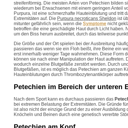
streifenförmig. Die meisten Arten von Petechien bilden 
wiederum bei Erwachsenen mit einem geringen Anteil von
Purpura, ist eine schmerzhafte Hauteinblutung und tritt
Extremitäten auf. Die
Purpura necroticans Sheldon
ist ü
mitunter gefährlich sein, wenn die
Symptome
nicht gekl
betroffen die eine geschädigte Haut durch Licht haben.
um den Biss herum ausbreitet, durch das teilweise punkt
Die Größe und der Ort spielen bei der Ausbreitung häuf
passieren das wenn sie ein Floh beißt, ihre Beine ein we
erst innerhalb weniger Tage wahrnehmen. Diese Form des
können sie nach einer Manipulation der Haut auftreten. D
wodurch einzelne Blutgefäße zerstört werden. Durch un
Blutgefäßen, ist es möglich das Petechien am ganzen Kö
Hauteinblutungen durch Thrombozytenantikörper auftreten
Petechien im Bereich der unteren 
Nach dem Sport kann es durchaus passieren das
Petec
bei extremen Belastung der Extremitäten. Die Gründe für
ist also nicht der einzige Grund der zu einer Ausbildung d
Knöcheln und Beinen durch eine genetisch vererbte Stör
Petechien am Kopf