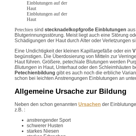
Einblutungen auf der
Haut
Petechien
sind
stecknadelkopfgroße Einblutungen
aus 
Blutgerinnungsstörung. Meist liegt auch eine Störung od
Schädigungen der Haut durch Alter oder Verletzungen si
Eine Undichtigkeit der kleinen Kapillargefäße oder ein
V
begünstigen. Die Überdosierung von Mitteln zur Verring
Haut führen. Größere, petechiale Blutungen werden Pu
Blutungen
in Haut, Unterhaut oder den Schleimhäuten b
Petechienbildung
gibt es auch noch die erbliche Varia
schon bei leichten Anstrengungen Einblutungen an unters
Allgemeine Ursache zur Bildung
Neben den schon genannten
Ursachen
der Einblutunge
z.B. :
anstrengender Sport
schwerer Husten
starkes Niesen