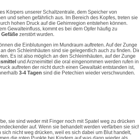
es Körpers unserer Schaltzentrale, dem Speicher von
n und sehen gefährlich aus. Im Bereich des Kopfes, treten sie
 durch hohen Druck auf die Gehirnregion entstehen können.
em Gewalteinfluss, kommt es bei dem Opfer häufig zu
e
Gefäße
zerstört wurden.
önnen die Einblutungen im Mundraum auftreten. Auf der Zunge
an den Schleimhäuten sind sie gelegentlich auch zu finden. Di
eten. Es ist also möglich an den Schleimhäuten, auf der Zunge
smittel
und Arzneimittel die oral eingenommen werden rufen in
ruck auftreten der nicht durch einen Gewaltakt entstanden ist,
nnerhalb
3-4 Tagen
sind die Petechien wieder verschwunden.
rbe, sie sind weder mit Finger noch mit Spatel weg zu drücken
chendeckender auf. Wenn sie behandelt werden verfärben sie sic
 sich nicht weg drücken, weil es sich dabei um Blut handelt,
mmen die roten Punkte bei Kindern auf was dann wieder als