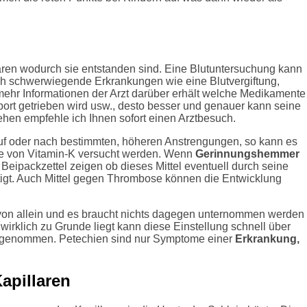
lären wodurch sie entstanden sind. Eine Blutuntersuchung kann
uch schwerwiegende Erkrankungen wie eine Blutvergiftung,
ehr Informationen der Arzt darüber erhält welche Medikamente
ort getrieben wird usw., desto besser und genauer kann seine
hen empfehle ich Ihnen sofort einen Arztbesuch.
auf oder nach bestimmten, höheren Anstrengungen, so kann es
me von Vitamin-K versucht werden. Wenn
Gerinnungshemmer
ipackzettel zeigen ob dieses Mittel eventuell durch seine
gt. Auch Mittel gegen Thrombose können die Entwicklung
on allein und es braucht nichts dagegen unternommen werden
wirklich zu Grunde liegt kann diese Einstellung schnell über
 angenommen. Petechien sind nur Symptome einer
Erkrankung,
apillaren