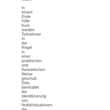
In
einem
Erste
Hilfe
Kurs
werden
Teilnehmer
in
der
Regel
in
einer
praktischen
und
theoretischen
Weise
geschult.
Dies
beinhaltet
die
Identifizierung
von
Notfallsituationen,
die