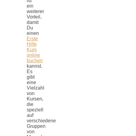
ist
ein
weiterer
Vorteil,
damit
Du
einen
Erste
Hilfe
Kurs
online
buchen
kannst.
Es
gibt
eine
Vielzahl
von
Kursen,
die
speziell
auf
verschiedene
Gruppen
von