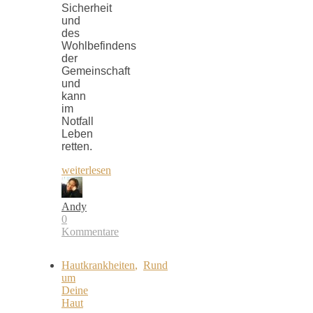
Sicherheit
und
des
Wohlbefindens
der
Gemeinschaft
und
kann
im
Notfall
Leben
retten.
weiterlesen
Andy
0
Kommentare
Hautkrankheiten
,
Rund
um
Deine
Haut