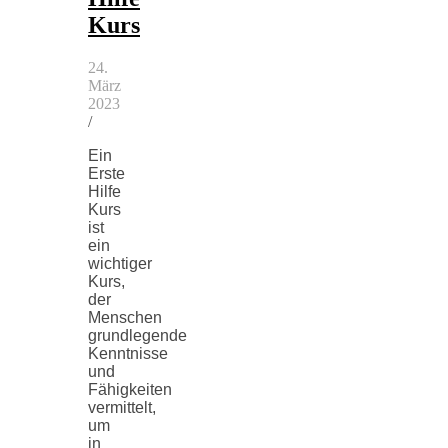
Kurs
24.
März
2023
/
Ein
Erste
Hilfe
Kurs
ist
ein
wichtiger
Kurs,
der
Menschen
grundlegende
Kenntnisse
und
Fähigkeiten
vermittelt,
um
in