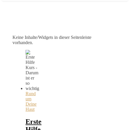
Keine Inhalte/Widgets in dieser Seitenleiste
vorhanden.
Rund
um
Deine
Haut
Erste
Hilfe