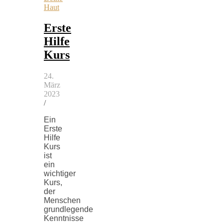
Haut
Erste
Hilfe
Kurs
24.
März
2023
/
Ein
Erste
Hilfe
Kurs
ist
ein
wichtiger
Kurs,
der
Menschen
grundlegende
Kenntnisse