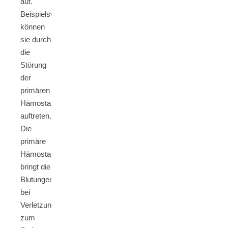
auf.
Beispielsweise
können
sie durch
die
Störung
der
primären
Hämostase
auftreten.
Die
primäre
Hämostase
bringt die
Blutungen
bei
Verletzungen
zum