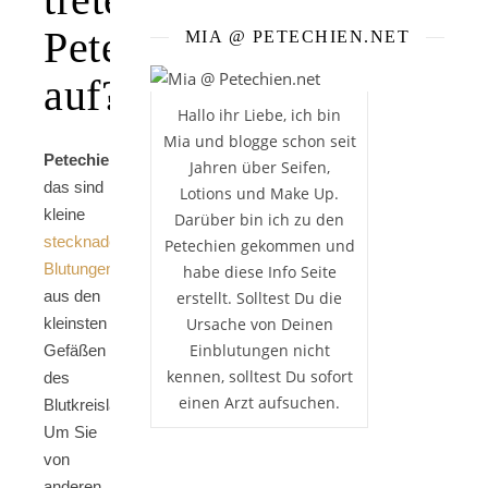
Petechien
MIA @ PETECHIEN.NET
auf?
Hallo ihr Liebe, ich bin
Mia und blogge schon seit
Petechien
,
Jahren über Seifen,
das sind
Lotions und Make Up.
kleine
Darüber bin ich zu den
stecknadelgroße
Petechien gekommen und
Blutungen
habe diese Info Seite
aus den
erstellt. Solltest Du die
kleinsten
Ursache von Deinen
Einblutungen nicht
Gefäßen
kennen, solltest Du sofort
des
einen Arzt aufsuchen.
Blutkreislaufs.
Um Sie
von
anderen