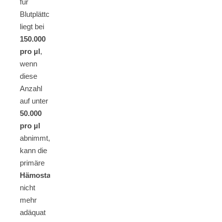
für
Blutplättchen
liegt bei
150.000
pro µl
,
wenn
diese
Anzahl
auf unter
50.000
pro µl
abnimmt,
kann die
primäre
Hämostase
nicht
mehr
adäquat