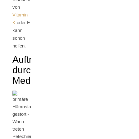
von
Vitamin
K
oder E
kann
schon
helfen.
Auftreten
durch
Medikamente