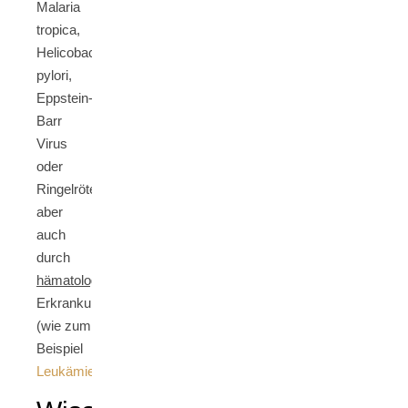
Malaria
tropica,
Helicobacter
pylori,
Eppstein-
Barr
Virus
oder
Ringelröteln)
aber
auch
durch
hämatologische
Erkrankungen
(wie zum
Beispiel
Leukämien
)