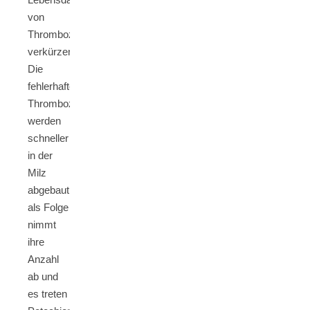
von
Thrombozyten
verkürzen.
Die
fehlerhaften
Thrombozyten
werden
schneller
in der
Milz
abgebaut,
als Folge
nimmt
ihre
Anzahl
ab und
es treten