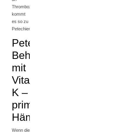
Thrombozyten
kommt
es so zu
Petechien.
Petechien
Behandeln
mit
Vitamin
K –
primäre
Hämostase
Wenn die