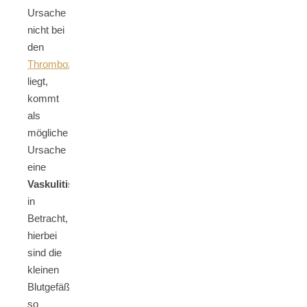
Ursache
nicht bei
den
Thrombozyten
liegt,
kommt
als
mögliche
Ursache
eine
Vaskulitis
in
Betracht,
hierbei
sind die
kleinen
Blutgefäße
so