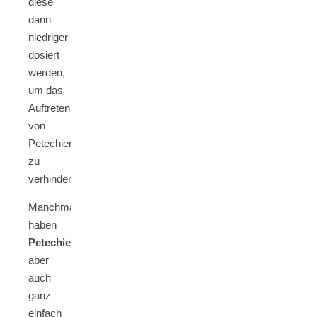
diese
dann
niedriger
dosiert
werden,
um das
Auftreten
von
Petechien
zu
verhindern.
Manchmal
haben
Petechien
aber
auch
ganz
einfach