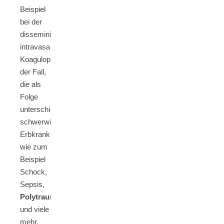
Beispiel
bei der
disseminierten
intravasalem
Koagulopathie
der Fall,
die als
Folge
unterschiedlichster
schwerwiegender
Erbkrankheiten
wie zum
Beispiel
Schock,
Sepsis,
Polytraumata
und viele
mehr,