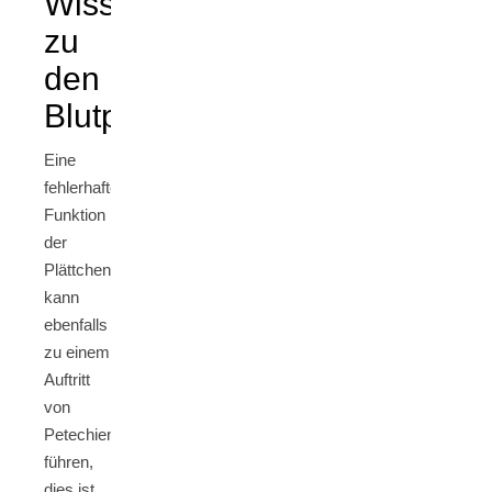
Wissenswertes
zu
den
Blutplättchen
Eine
fehlerhafte
Funktion
der
Plättchen
kann
ebenfalls
zu einem
Auftritt
von
Petechien
führen,
dies ist