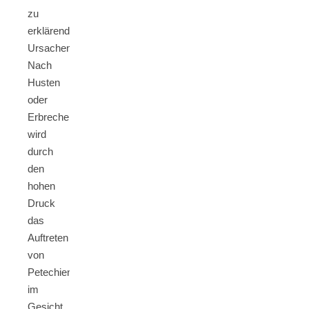
zu
erklärende
Ursachen.
Nach
Husten
oder
Erbrechen
wird
durch
den
hohen
Druck
das
Auftreten
von
Petechien
im
Gesicht