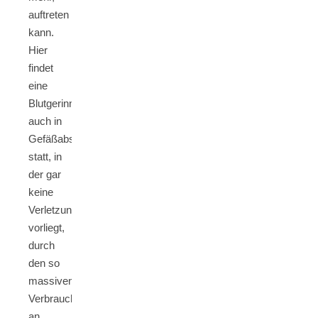
auftreten
kann.
Hier
findet
eine
Blutgerinnung
auch in
Gefäßabschnitten
statt, in
der gar
keine
Verletzung
vorliegt,
durch
den so
massiven
Verbrauch
an