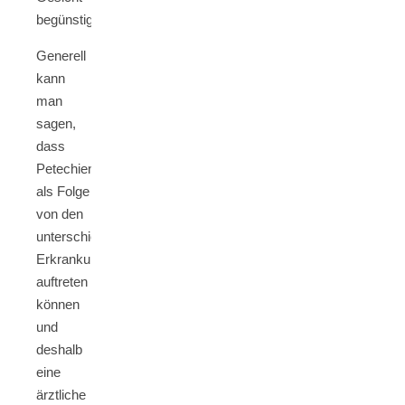
begünstigt.
Generell
kann
man
sagen,
dass
Petechien
als Folge
von den
unterschiedlichsten
Erkrankungen
auftreten
können
und
deshalb
eine
ärztliche