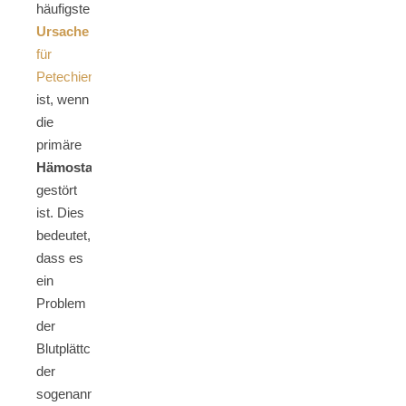
häufigste
Ursache
für
Petechien
ist, wenn
die
primäre
Hämostase
gestört
ist. Dies
bedeutet,
dass es
ein
Problem
der
Blutplättchen,
der
sogenannten