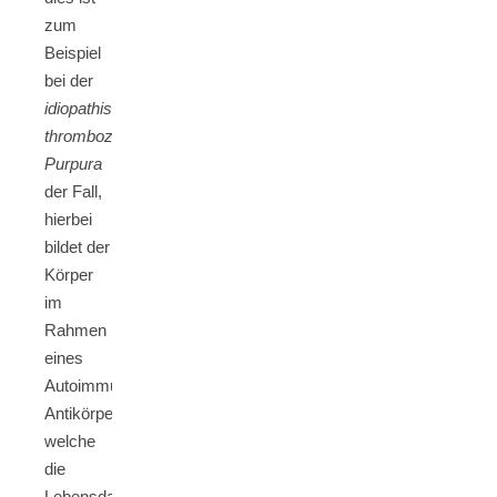
zum
Beispiel
bei der
idiopathischen
thrombozytischen
Purpura
der Fall,
hierbei
bildet der
Körper
im
Rahmen
eines
Autoimmunprozesses
Antikörper,
welche
die
Lebensdauer