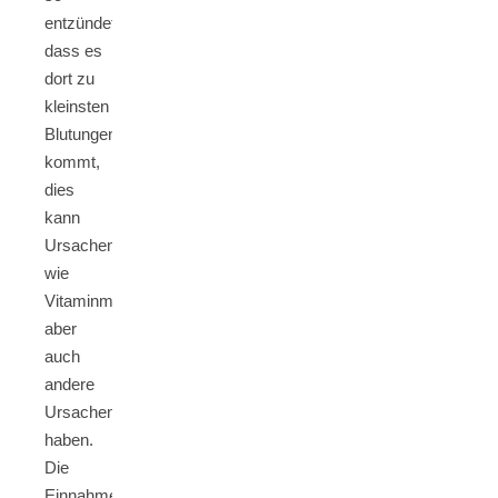
entzündet,
dass es
dort zu
kleinsten
Blutungen
kommt,
dies
kann
Ursachen
wie
Vitaminmangel,
aber
auch
andere
Ursachen
haben.
Die
Einnahme