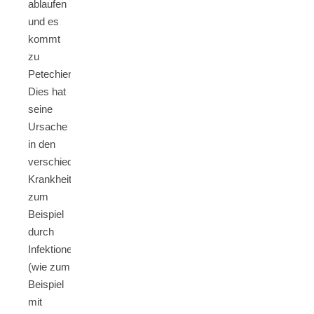
ablaufen
und es
kommt
zu
Petechien.
Dies hat
seine
Ursache
in den
verschiedensten
Krankheitsbildern,
zum
Beispiel
durch
Infektionen
(wie zum
Beispiel
mit