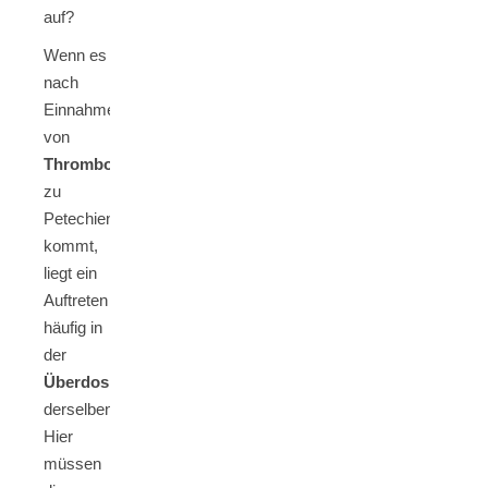
Wenn es
nach
Einnahme
von
Thrombozytenaggregationshemmern
zu
Petechien
kommt,
liegt ein
Auftreten
häufig in
der
Überdosierung
derselben.
Hier
müssen