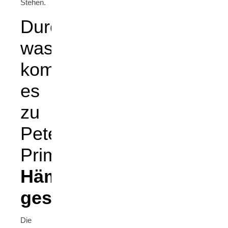
Stehen.
Durch
was
kommt
es
zu
Petechien?
Primäre
Hämostase
gestört
Die