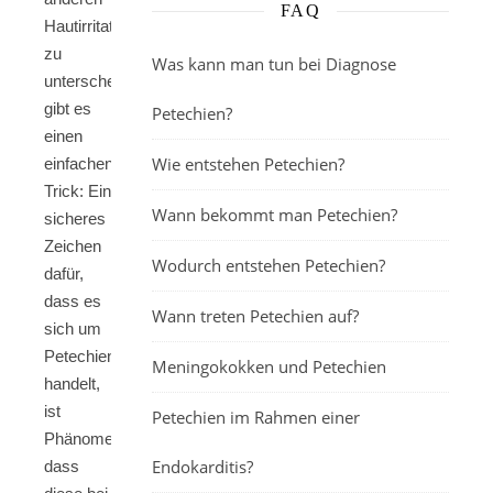
FAQ
Hautirritationen
zu
Was kann man tun bei Diagnose
unterscheiden,
gibt es
Petechien?
einen
Wie entstehen Petechien?
einfachen
Trick: Ein
Wann bekommt man Petechien?
sicheres
Zeichen
Wodurch entstehen Petechien?
dafür,
dass es
Wann treten Petechien auf?
sich um
Petechien
Meningokokken und Petechien
handelt,
ist
Petechien im Rahmen einer
Phänomen,
Endokarditis?
dass